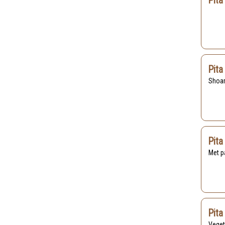
Pita
Pita
Shoa
Pita
Met 
Pita
Vege