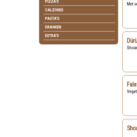
PIZZA'S
Met 
CALZONES
PASTA'S
DRANKEN
EXTRA'S
Dür
Shoa
Fala
Vege
Sho