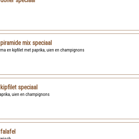
 döner speciaal
 piramide mix speciaal
rma en kipfilet met paprika, uien en champignons
 kipfilet speciaal
paprika, uien en champignons
 falafel
tarisch