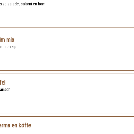
verse salade, salami en ham
üm mix
rma en kip
fel
tarisch
arma en köfte