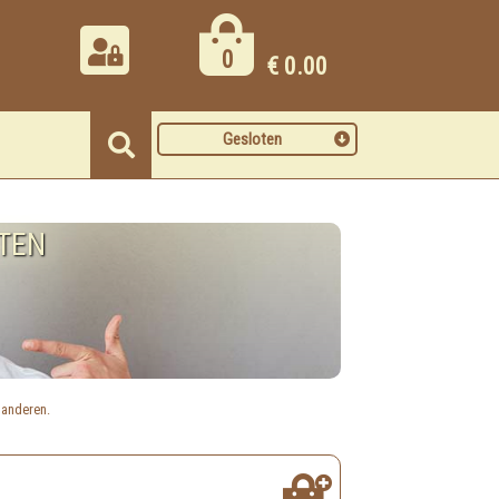
0
€
0.00
Gesloten
TEN
j anderen.