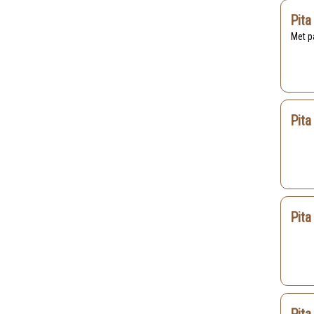
Pita
Met 
Pita
Pita