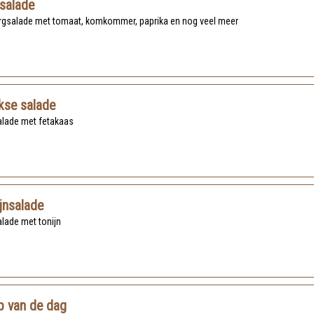
salade
rgsalade met tomaat, komkommer, paprika en nog veel meer
kse salade
salade met fetakaas
jnsalade
salade met tonijn
p van de dag