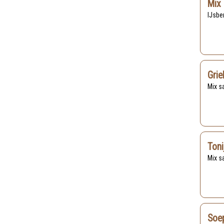
Mix 
IJsbe
Grie
Mix 
Toni
Mix 
Soe